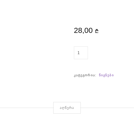
28,00
₾
ᲠᲐᲝᲓᲔᲜᲝᲑᲐ:
ᲬᲘᲗᲔᲚᲘ
ᲐᲑᲘ
ᲙᲐᲢᲔᲒᲝᲠᲘᲐ:
ᲬᲘᲒᲜᲔᲑᲘ
ᲐᲦᲬᲔᲠᲐ